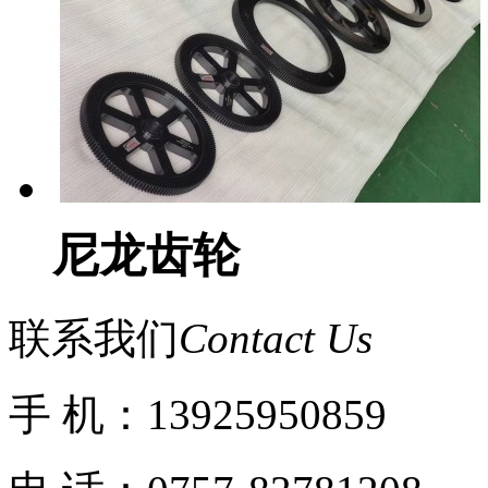
尼龙齿轮
联系我们
Contact Us
手 机：13925950859