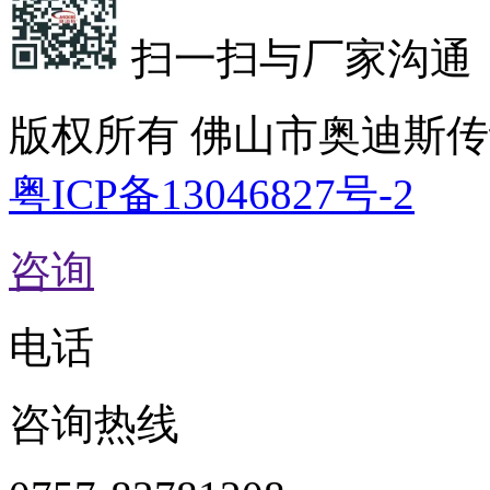
扫一扫与厂家沟通
版权所有 佛山市奥迪斯
粤ICP备13046827号-2
咨询
电话
咨询热线