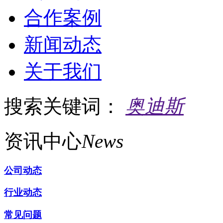
合作案例
新闻动态
关于我们
搜索关键词：
奥迪斯
资讯中心
News
公司动态
行业动态
常见问题