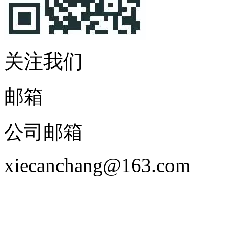
关注我们
邮箱
公司邮箱
xiecanchang@163.com