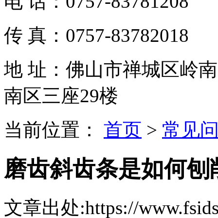
电 话：0757-83781208
传 真：0757-83782018
地 址：佛山市禅城区岭南
南区三座29楼
当前位置：
首页
>
常见
磨齿斜齿条是如何刨
文章出处:https://www.fsids.