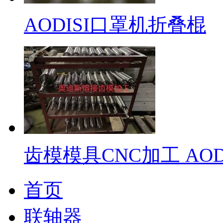
AODISI口罩机折叠棍
齿模模具CNC加工 AODI
首页
联轴器