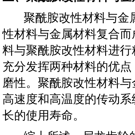
聚酰胺改性材料与金属
性材料与金属材料复合而
料与聚酰胺改性材料进行
充分发挥两种材料的优点
磨性。聚酰胺改性材料与
高速度和高温度的传动系
长的使用寿命。