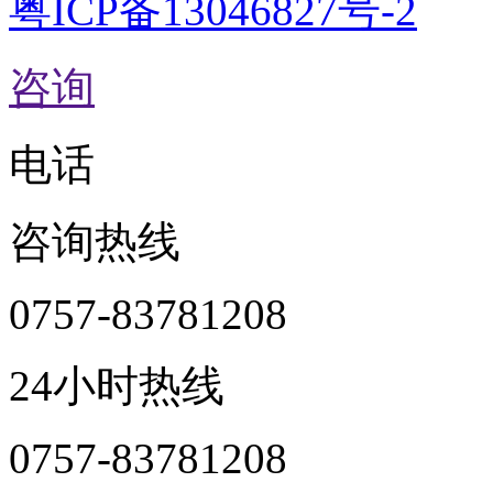
粤ICP备13046827号-2
咨询
电话
咨询热线
0757-83781208
24小时热线
0757-83781208