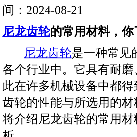
间：2024-08-21
尼龙齿轮
的常用材料，你
尼龙齿轮
是一种常见
各个行业中。它具有耐磨
此在许多机械设备中都得
齿轮的性能与所选用的材
将介绍尼龙齿轮的常用材
析。