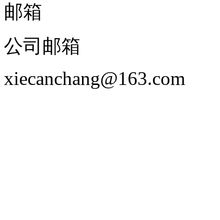
邮箱
公司邮箱
xiecanchang@163.com