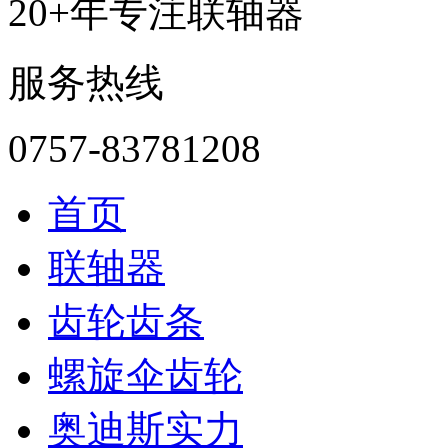
20+年专注联轴器
服务热线
0757-83781208
首页
联轴器
齿轮齿条
螺旋伞齿轮
奥迪斯实力