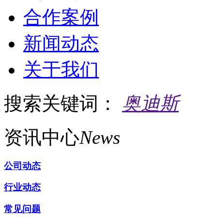
合作案例
新闻动态
关于我们
搜索关键词：
奥迪斯
资讯中心
News
公司动态
行业动态
常见问题